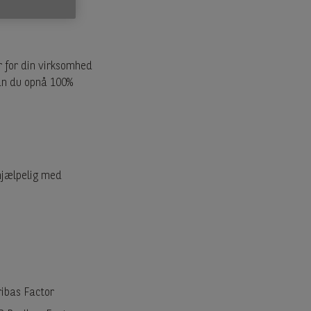
r for din virksomhed
an du opnå 100%
ehjælpelig med
ribas Factor