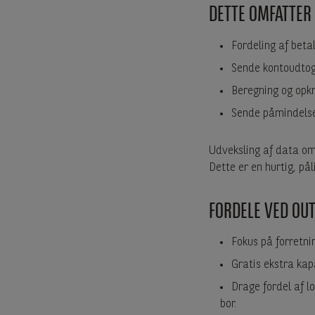
DETTE OMFATTER F
Fordeling af beta
Sende kontoudto
Beregning og opk
Sende påmindelser
Udveksling af data om 
Dette er en hurtig, på
FORDELE VED OU
Fokus på forretni
Gratis ekstra kap
Drage fordel af l
bor.