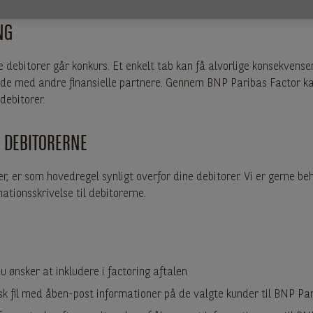
NG
 debitorer går konkurs. Et enkelt tab kan få alvorlige konsekvense
de med andre finansielle partnere. Gennem BNP Paribas Factor k
debitorer.
L DEBITORERNE
r, er som hovedregel synligt overfor dine debitorer. Vi er gerne b
ationsskrivelse til debitorerne.
u ønsker at inkludere i factoring aftalen
sk fil med åben-post informationer på de valgte kunder til BNP Pa