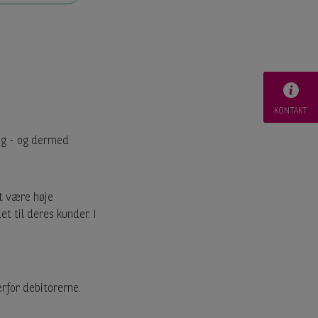
KONTAKT
ng - og dermed
et være høje
t til deres kunder. I
erfor debitorerne.