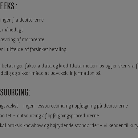
.EKS.:
linger fra debitorerne
g månedligt
rævning af morarente
 i tilfælde af forsinket betaling
betalinger, faktura data og kreditdata mellem os og jer sker via fi
lidelig og sikker måde at udveksle information på.
TSOURCING:
ngsvækst – ingen ressourcebinding i opfølgning på debitorerne
acitet – outsourcing af opfølgningsprocedurerne
okal praksis knowhow og højtydende standarder – vi kender til ku