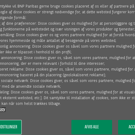
mtykke vil BNP Paribas gerne bruge cookies placeret af os eller af partnere på
gle af disse cookies er strengt nødvendige for, at dette websted fungerer korr
følgende formål:
 – KORT FORTALT
ng af dine præferencer: Disse cookies giver os mulighed for at personliggøre og t
g funktionerne på webstedet og især visningen af ​​vores produkter og tjenester;
emåling: Disse cookies giver os og vores partnere mulighed for at forstå hvord
 vores hjemmeside og måle antallet af besøgende på vores websted;
onlig annoncering: Disse cookies giver os såvel som vores partnere mulighed fo
er ikke er tilpasset i henhold til din profil;
 annoncering: Disse cookies giver os, såvel som vores partnere, mulighed for at
 til en aftalt pris. Vi køber fordringerne uden regres overfor jer (vi
nnoncering, der er mere relevant i forhold til dine interesser;
g du kan forbedre nøgletal og få et bedre cash-flow. Dette opfylder 
seret reklame: Disse cookies giver os, såvel som vores partnere, mulighed for a
annoncering baseret på din placering (geolokaliseret reklame);
 sociale netværk: Disse cookies giver, os såvel som vores partnere, mulighed fo
r med de anvendte sociale netværk;
RING
eling: Disse cookies giver os, såvel som vores partnere, mulighed for at visual
t eksternt websted; etc.]. Dit samtykke til installation af cookies, som ikke er s
, kan når som helst trækkes tilbage.
ine fakturaer kan vi finansiere fakturaerne - enten med eller uden r
icy
 forbedre din likviditet, så du kan drage fordel af et bedre forhold 
og vi kan justere størrelsen af ​​faciliteten i forhold til sæsonudsvin
NDSTILLINGER
AFVIS ALLE
ACCE