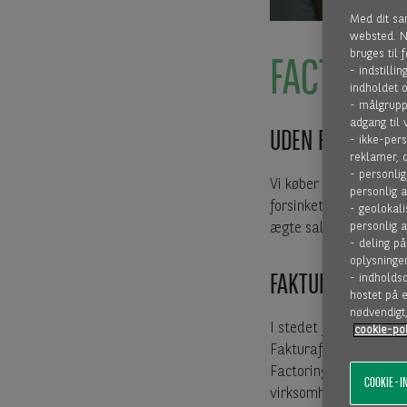
Med dit sa
websted. No
bruges til 
FACTORING
- indstilli
indholdet o
- målgrupp
adgang til
UDEN REGRES
- ikke-pers
reklamer, d
- personlig
Vi køber dine fakturaer
personlig a
forsinket betaling), o
- geolokali
personlig 
ægte salg
- deling på
oplysninge
FAKTURFINANSIE
- indholdsd
hostet på e
nødvendigt
I stedet for at købe d
cookie-pol
Fakturafinansiering vil
Factoring er fleksibel 
COOKIE - I
virksomhed mv.