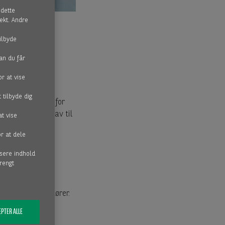
 dette
ekt. Andre
ilbyde
an du får
r at vise
 tilbyde dig
 overtager risiko for
IFRS / USGAAP krav til
t vise
r at dele
isere indhold
trengt
egres.
til dine leverandører.
g og vækst i din
PTER ALLE