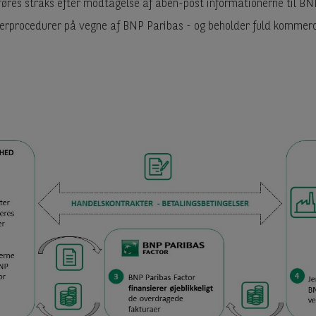
føres straks efter modtagelse af åben-post informationerne til B
kerprocedurer på vegne af BNP Paribas - og beholder fuld kommerc