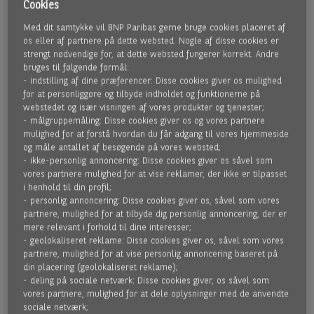
Cookies
Med dit samtykke vil BNP Paribas gerne bruge cookies placeret af
FAKTURFINANSIERING
os eller af partnere på dette websted. Nogle af disse cookies er
strengt nødvendige for, at dette websted fungerer korrekt. Andre
bruges til følgende formål:
I stedet for at købe dine fakturaer kan vi finansiere
- indstilling af dine præferencer: Disse cookies giver os mulighed
fakturaerne - enten med eller uden regres.
for at personliggøre og tilbyde indholdet og funktionerne på
Fakturafinansiering vil forbedre din likviditet, så du kan
webstedet og især visningen af ​​vores produkter og tjenester;
drage fordel af et bedre forhold til dine leverandører.
- målgruppemåling: Disse cookies giver os og vores partnere
mulighed for at forstå hvordan du får adgang til vores hjemmeside
Factoring er fleksibel og vi kan justere størrelsen af ​​
og måle antallet af besøgende på vores websted;
faciliteten i forhold til sæsonudsving og vækst i din
- ikke-personlig annoncering: Disse cookies giver os såvel som
virksomhed mv.
vores partnere mulighed for at vise reklamer, der ikke er tilpasset
i henhold til din profil;
- personlig annoncering: Disse cookies giver os, såvel som vores
KREDITFORSIKRING
partnere, mulighed for at tilbyde dig personlig annoncering, der er
mere relevant i forhold til dine interesser;
- geolokaliseret reklame: Disse cookies giver os, såvel som vores
Beskyt dig mod at dine debitorer går konkurs. Et enkelt tab
partnere, mulighed for at vise personlig annoncering baseret på
kan få alvorlige konsekvenser for din virksomhed og skade
din placering (geolokaliseret reklame);
dit samarbejde med andre finansielle partnere. Gennem
- deling på sociale netværk: Disse cookies giver, os såvel som
vores partnere, mulighed for at dele oplysninger med de anvendte
BNP Paribas Factor kan du opnå 100% risikodækning på dine
sociale netværk;