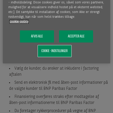
debitorer.
- indholdsdeling: Disse cookies giver os, såvel som vores partnere,
mulighed for at visualisere indhold hostet på et eksternt websted;
etc.]. Dit samtykke til installation af cookies, som ikke er strengt
INFORMATION TIL DEBITORERNE
nødvendigt, kan når som helst trækkes tilbage.
cookie-policy
Salg af tilgodehavender, er som hovedregel synligt overfor
dine debitorer. Vi er gerne behjælpelig med udfærdigelse af
AFVIS ALLE
ACCEPTER ALLE
informationsskrivelse til debitorerne.
COOKIE - INDSTILLINGER
Hvordan virker det?
Vælg de kunder, du ønsker at inkludere i factoring
aftalen
Send en elektronisk fil med åben-post informationer på
de valgte kunder til BNP Paribas Factor
Finansiering overføres straks efter modtagelse af
åben-post informationerne til BNP Paribas Factor
Du foretager rykkerprocedurer på vegne af BNP