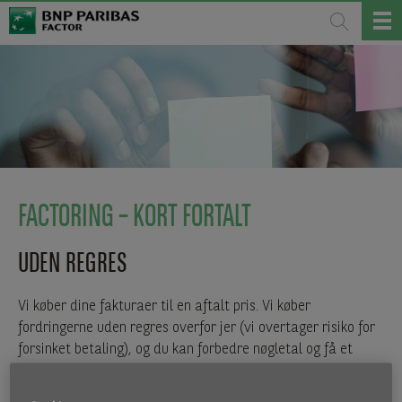
FACTORING – KORT FORTALT
UDEN REGRES
Vi køber dine fakturaer til en aftalt pris. Vi køber
fordringerne uden regres overfor jer (vi overtager risiko for
forsinket betaling), og du kan forbedre nøgletal og få et
bedre cash-flow. Dette opfylder IFRS / USGAAP krav til ægte
salg